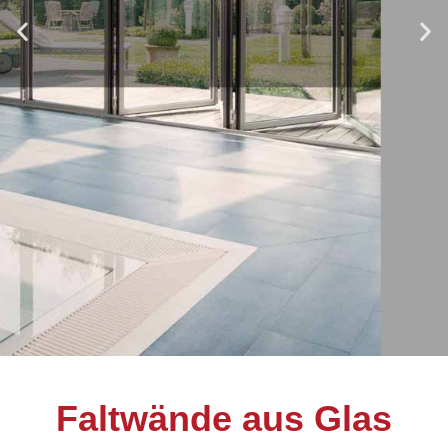
Faltwände
Faltwände aus Glas
aus Glas